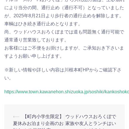
により当分の間、通行止め（通行不可）となっていました
が、2025年8月21日より歩行者の通行止めを解除します。
車輌はひき続き通行止めとなります。
尚、ウッドハウスおろくぼまでは道も問題無く通行可能で
通常通り営業致しております。
お客様にはご不便をお掛けしますが、ご承知おき下さいま
すようお願い申し上げます。
※新しい情報や詳しい内容は川根本町HPからご確認下さ
い。
https://www.town.kawanehon.shizuoka.jp/soshiki/kankoshoko
⟵
【町内小学生限定】
ウッドハウスおろくぼで
投
夏休みお泊まり企画のお
家族や友人とランチはい