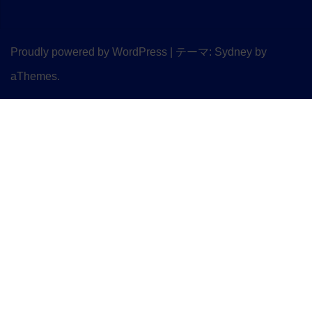
Proudly powered by WordPress
|
テーマ:
Sydney
by
aThemes.