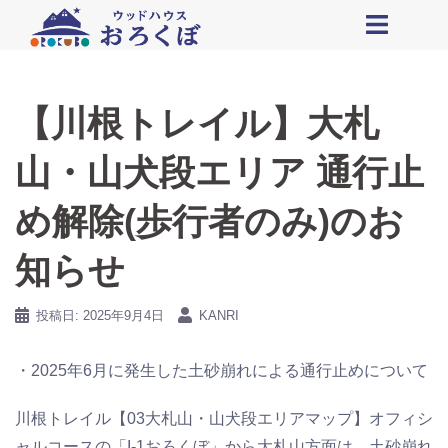
コ
ン
テ
ン
ツ
【川根トレイル】大札
へ
ス
山・山犬段エリア 通行止
キ
ッ
め解除(歩行者のみ)のお
プ
知らせ
投稿日:
2025年9月4日
KANRI
・2025年6月に発生した土砂崩れによる通行止めについて
川根トレイル【03大札山・山犬段エリアマップ】オフィシ
ャルコースの「I-1おろくぼ」から大札山方面は、土砂崩れ