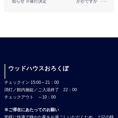
知らせ ※催行決定
かがですか
⟶
稿
ナ
ビ
ゲ
ー
ウッドハウスおろくぼ
シ
ョ
チェックイン 15:00～21：00
消灯／館内施錠／ご入浴終了 22：00
ン
チェックアウト ～10：00
※ご滞在にあたってのお願い
皆様に快適で静かな夜をお過ごしいただくため、上記の時